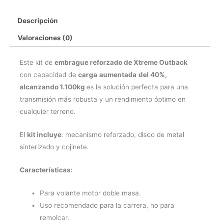
Reforzado
Descripción
de
Xtreme
Valoraciones (0)
Outback
cantidad
Este kit de
embrague reforzado de Xtreme Outback
con capacidad de
carga
aumentada
del 40%,
alcanzando 1.100kg
es la solución perfecta para una
transmisión más robusta y un rendimiento óptimo en
cualquier terreno.
El
kit incluye
: mecanismo reforzado, disco de metal
sinterizado y cojinete.
Características:
Para volante motor doble masa.
Uso recomendado para la carrera, no para
remolcar.