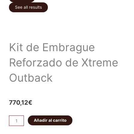
See all results
Kit de Embrague
Reforzado de Xtreme
Outback
770,12
€
Kit
Añadir al carrito
de
Embrague