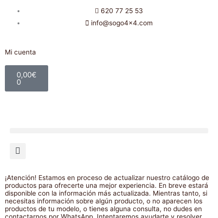
Ir
620 77 25 53
al
info@sogo4x4.com
contenido
Mi cuenta
Carrito
0,00
€
0
¡Atención! Estamos en proceso de actualizar nuestro catálogo de
productos para ofrecerte una mejor experiencia. En breve estará
disponible con la información más actualizada. Mientras tanto, si
necesitas información sobre algún producto, o no aparecen los
productos de tu modelo, o tienes alguna consulta, no dudes en
contactarnos por WhatsApp. Intentaremos ayudarte y resolver