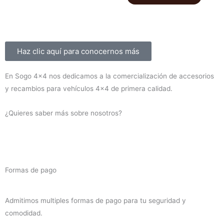
delanteros
EFS
cantidad
+40mm
ELITE
HD
Sobre nosotros
Haz clic aquí para conocernos más
Montero
V60/V80
En Sogo 4×4 nos dedicamos a la comercialización de accesorios
2000-
y recambios para vehículos 4×4 de primera calidad.
2019
(diesel)
¿Quieres saber más sobre nosotros?
cantidad
Formas de pago
Admitimos multiples formas de pago para tu seguridad y
comodidad.