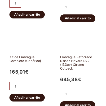
Kit
Kit
de
de
Embrague
Añadir al carrito
conversión
Añadir al carrito
Completo
de
(OEM)
volante
cantidad
motor
(de
bimasa
a
Kit de Embrague
Embrague Reforzado
monomasa)
Completo (Genérico)
Nissan Navara D22
(133cv) Xtreme
cantidad
Outback
165,01
€
645,38
€
Kit
de
Embrague
Embrague
Añadir al carrito
Reforzado
Completo
Nissan
Añadir al carrito