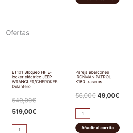
(Genérico)
Navara
cantidad
D22
(133cv)
Xtreme
Ofertas
Outback
cantidad
ET101 Bloqueo HF E-
Pareja abarcones
locker eléctrico JEEP
IRONMAN PATROL
WRANGLER/CHEROKEE.
K160 traseros
Delantero
El
El
56,00
€
49,00
€
El
El
549,00
€
precio
prec
precio
precio
519,00
€
Pareja
original
actu
abarcones
original
actual
IRONMAN
Añadir al carrito
era:
es:
ET101