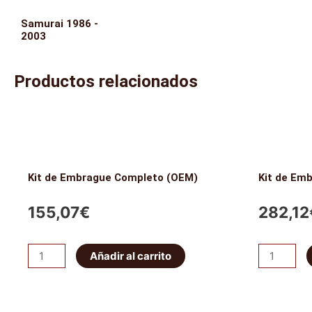
Samurai 1986 -
2003
Productos relacionados
Kit de Embrague Completo (OEM)
Kit de Em
155,07
€
282,12
Kit
Kit
Añadir al carrito
de
de
Embrague
Embrague
Completo
Completo