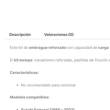
Descripción
Valoraciones (0)
Este kit de
embrague reforzado
con capacidad de
carga
El
kit incluye
: mecanismo reforzado, pastillas de fricción 
Características:
No recomendado para remolcar
Modelos compatibles:
Suzuki Samurai (1986 – 2003)