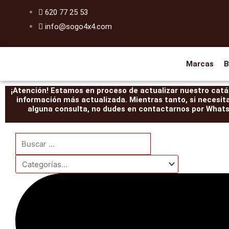
Ir
620 77 25 53
al
info@sogo4x4.com
contenido
Marcas
B
¡Atención! Estamos en proceso de actualizar nuestro catál
información más actualizada. Mientras tanto, si necesit
alguna consulta, no dudes en contactarnos por WhatsA
Search
...