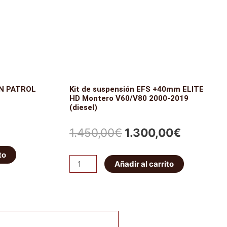
cantidad
AN PATROL
Kit de suspensión EFS +40mm ELITE
HD Montero V60/V80 2000-2019
(diesel)
El
El
1.450,00
€
1.300,00
€
cio
precio
precio
to
Kit
ual
Añadir al carrito
original
actual
de
suspensión
era:
es:
EFS
,00€.
1.450,00€.
1.300,0
+40mm