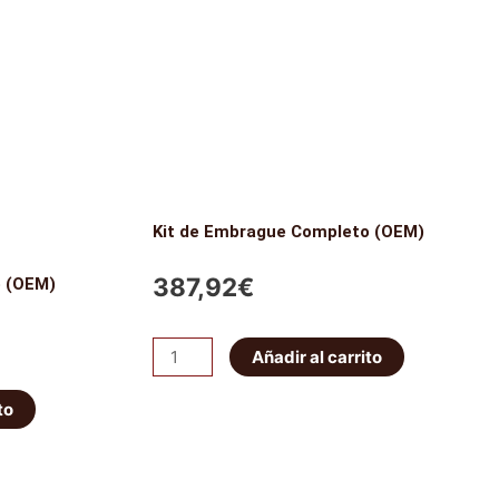
Kit de Embrague Completo (OEM)
387,92
€
o (OEM)
Kit
Añadir al carrito
de
to
Embrague
Completo
(OEM)