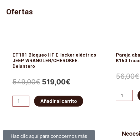
(OEM)
(OEM)
Ofertas
cantidad
cantidad
ET101 Bloqueo HF E-locker eléctrico
Pareja ab
JEEP WRANGLER/CHEROKEE.
K160 tras
Delantero
56,00
€
El
El
549,00
€
519,00
€
precio
precio
Pareja
ET101
Añadir al carrito
abarcones
original
actual
Bloqueo
IRONMAN
HF
era:
es:
PATROL
E-
K160
549,00€.
519,00€.
Sobre nosotros
Neces
locker
Haz clic aquí para conocernos más
traseros