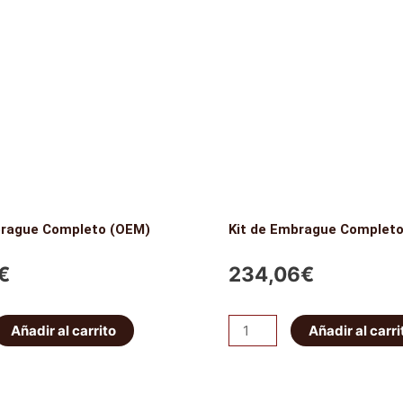
brague Completo (OEM)
Kit de Embrague Complet
€
234,06
€
Kit
Añadir al carrito
Añadir al carri
de
Embrague
Completo