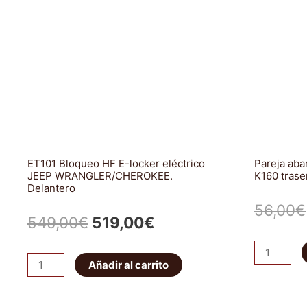
de
de
Embrague
volante
Reforzado
motor
Xtreme
(de
Outback
bimasa
cantidad
a
monomasa)
(Reforzado)
cantidad
ET101 Bloqueo HF E-locker eléctrico
Pareja ab
JEEP WRANGLER/CHEROKEE.
K160 trase
Delantero
56,00
€
El
El
549,00
€
519,00
€
precio
precio
Pareja
ET101
Añadir al carrito
abarcones
original
actual
Bloqueo
IRONMAN
HF
era:
es:
PATROL