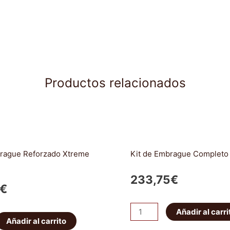
Productos relacionados
brague Reforzado Xtreme
Kit de Embrague Completo 
233,75
€
€
Kit
Añadir al carri
Añadir al carrito
de