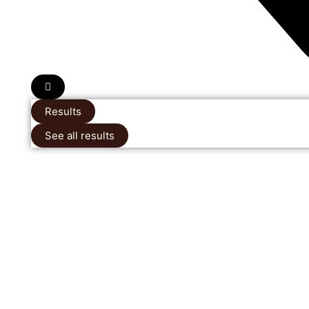
Results
See all results