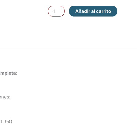
Kit
Añadir al carrito
de
Embrague
Completo
(OEM)
cantidad
completa
:
ones:
t. 94)