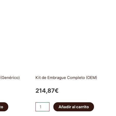
(Genérico)
Kit de Embrague Completo (OEM)
214,87
€
Kit
to
Añadir al carrito
de