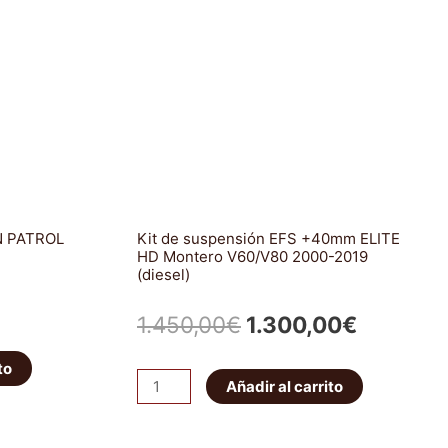
Embrague
Completo
(OEM)
cantidad
N PATROL
Kit de suspensión EFS +40mm ELITE
HD Montero V60/V80 2000-2019
(diesel)
El
El
1.450,00
€
1.300,00
€
cio
precio
precio
to
Kit
ual
Añadir al carrito
original
actual
de
suspensión
era:
es: