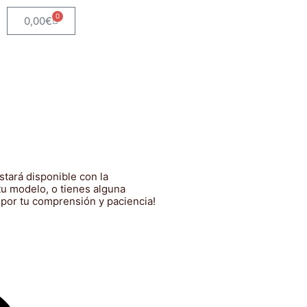
0
Carrito
0,00
€
tará disponible con la
tu modelo, o tienes alguna
 por tu comprensión y paciencia!