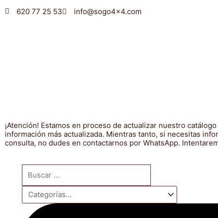
Ir
620 77 25 53
info@sogo4x4.com
al
contenido
¡Atención! Estamos en proceso de actualizar nuestro catálogo
información más actualizada. Mientras tanto, si necesitas inf
consulta, no dudes en contactarnos por WhatsApp. Intentaremo
Search
...