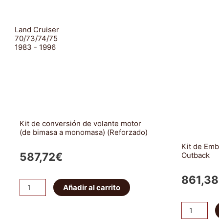
Land Cruiser
70/73/74/75
1983 - 1996
Kit de conversión de volante motor
(de bimasa a monomasa) (Reforzado)
Kit de Em
587,72
€
Outback
861,38
Kit
Añadir al carrito
de
Kit
conversión