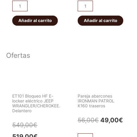
Kit
Kit
de
de
Embrague
Embrague
Añadir al carrito
Añadir al carrito
Completo
Completo
(Genérico)
(Genérico)
cantidad
cantidad
Ofertas
ET101 Bloqueo HF E-
Pareja abarcones
locker eléctrico JEEP
IRONMAN PATROL
WRANGLER/CHEROKEE.
K160 traseros
Delantero
El
El
56,00
€
49,00
€
El
El
549,00
€
precio
prec
precio
precio
519,00
€
Pareja