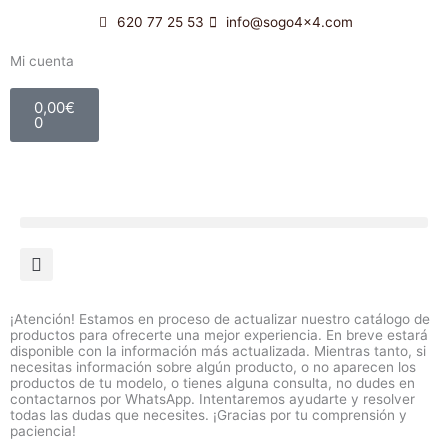
Ir
620 77 25 53
info@sogo4x4.com
al
contenido
Mi cuenta
Carrito
0,00
€
0
¡Atención! Estamos en proceso de actualizar nuestro catálogo de
productos para ofrecerte una mejor experiencia. En breve estará
disponible con la información más actualizada. Mientras tanto, si
necesitas información sobre algún producto, o no aparecen los
productos de tu modelo, o tienes alguna consulta, no dudes en
contactarnos por WhatsApp. Intentaremos ayudarte y resolver
todas las dudas que necesites. ¡Gracias por tu comprensión y
paciencia!