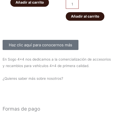
IRONMAN
Añadir al carrito
era:
es:
Kit
era:
es:
PATROL
de
56,00€.
49,00€.
K160
suspensión
Añadir al carrito
1.450,00€
1.300,00
delanteros
EFS
cantidad
+40mm
ELITE
HD
Sobre nosotros
Haz clic aquí para conocernos más
Montero
V60/V80
En Sogo 4×4 nos dedicamos a la comercialización de accesorios
2000-
y recambios para vehículos 4×4 de primera calidad.
2019
(diesel)
¿Quieres saber más sobre nosotros?
cantidad
Formas de pago