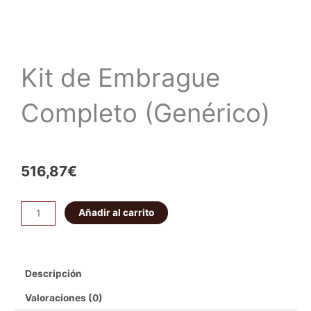
Kit de Embrague
Completo (Genérico)
516,87
€
Kit
Añadir al carrito
de
Embrague
Completo
Descripción
(Genérico)
cantidad
Valoraciones (0)