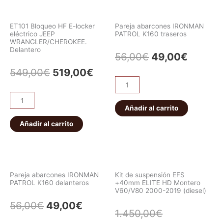
ET101 Bloqueo HF E-locker
Pareja abarcones IRONMAN
eléctrico JEEP
PATROL K160 traseros
WRANGLER/CHEROKEE.
Delantero
56,00
€
49,00
€
549,00
€
519,00
€
Añadir al carrito
Añadir al carrito
Pareja abarcones IRONMAN
Kit de suspensión EFS
PATROL K160 delanteros
+40mm ELITE HD Montero
V60/V80 2000-2019 (diesel)
56,00
€
49,00
€
1.450,00
€