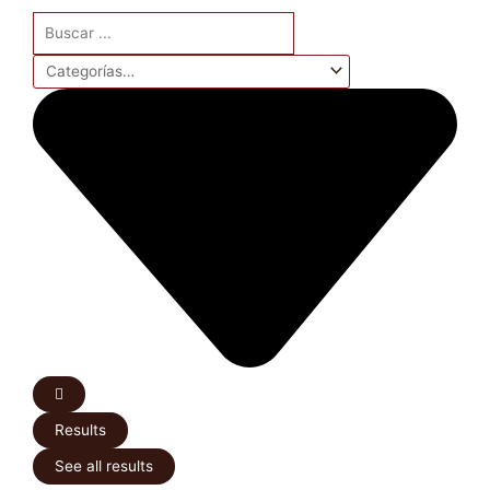
Search
...
Results
See all results