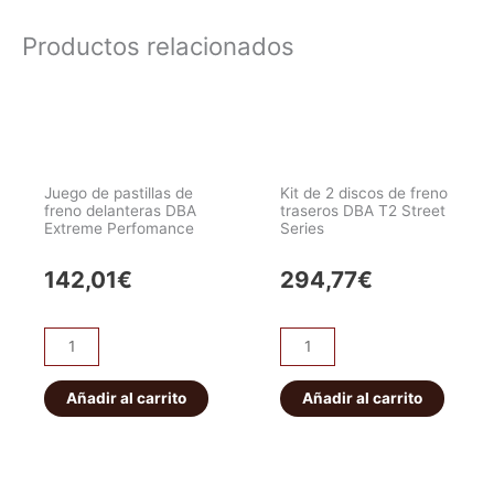
Productos relacionados
Juego de pastillas de
Kit de 2 discos de freno
freno delanteras DBA
traseros DBA T2 Street
Extreme Perfomance
Series
142,01
€
294,77
€
Juego
Kit
de
de
pastillas
2
Añadir al carrito
Añadir al carrito
de
discos
freno
de
delanteras
freno