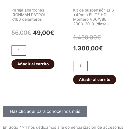
Delantero
Pareja abarcones
Kit de suspensión EFS
cantidad
IRONMAN PATROL
+40mm ELITE HD
K160 delanteros
Montero V60/V80
2000-2019 (diesel)
El
El
56,00
€
49,00
€
El
El
1.450,00
€
precio
precio
precio
precio
1.300,00
€
Pareja
original
actual
abarcones
original
actual
IRONMAN
Añadir al carrito
era:
es:
Kit
era:
es:
PATROL
de
56,00€.
49,00€.
K160
suspensión
Añadir al carrito
1.450,00€
1.300,00
delanteros
EFS
cantidad
+40mm
ELITE
HD
Sobre nosotros
Haz clic aquí para conocernos más
Montero
V60/V80
En Sogo 4×4 nos dedicamos a la comercialización de accesorios
2000-