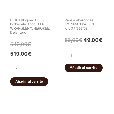
Street
Series
Series
cantidad
Land
Cruiser
ET101 Bloqueo HF E-
Pareja abarcones
locker eléctrico JEEP
IRONMAN PATROL
HDJ80
WRANGLER/CHEROKEE.
K160 traseros
Delantero
12V
El
El
56,00
€
49,00
€
cantidad
El
El
549,00
€
precio
prec
precio
precio
519,00
€
Pareja
original
actu
abarcones
original
actual
IRONMAN
Añadir al carrito
era:
es:
ET101
era:
es:
PATROL
Bloqueo
56,00€.
49,0
K160
HF
Añadir al carrito
549,00€.
519,00€.
traseros
E-
cantidad
locker
eléctrico
JEEP
WRANGLER/CHEROKEE.