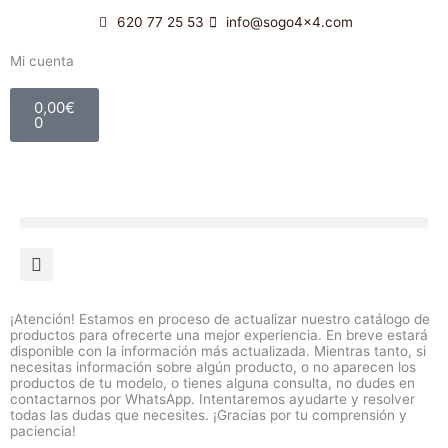
Ir
620 77 25 53
info@sogo4x4.com
al
contenido
Mi cuenta
Carrito
0,00
€
0
¡Atención! Estamos en proceso de actualizar nuestro catálogo de
productos para ofrecerte una mejor experiencia. En breve estará
disponible con la información más actualizada. Mientras tanto, si
necesitas información sobre algún producto, o no aparecen los
productos de tu modelo, o tienes alguna consulta, no dudes en
contactarnos por WhatsApp. Intentaremos ayudarte y resolver
todas las dudas que necesites. ¡Gracias por tu comprensión y
paciencia!