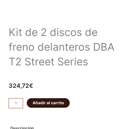
Kit de 2 discos de
freno delanteros DBA
T2 Street Series
324,72
€
Kit
Añadir al carrito
de
2
discos
Descripción