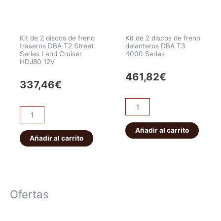
DBA
traseros
Extreme
DBA
Perfomance
T2
Kit de 2 discos de freno
Kit de 2 discos de freno
cantidad
Street
traseros DBA T2 Street
delanteros DBA T3
Series Land Cruiser
4000 Series
Series
HDJ80 12V
cantidad
461,82
€
337,46
€
Kit
Kit
de
de
2
Añadir al carrito
2
Añadir al carrito
discos
discos
de
de
freno
freno
delanteros
traseros
DBA
Ofertas
DBA
T3
T2
4000