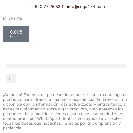
Ir
620 77 25 53
info@sogo4x4.com
al
contenido
Mi cuenta
Carrito
0,00
€
0
¡Atención! Estamos en proceso de actualizar nuestro catálogo de
productos para ofrecerte una mejor experiencia. En breve estará
disponible con la información más actualizada. Mientras tanto, si
necesitas información sobre algún producto, o no aparecen los
productos de tu modelo, o tienes alguna consulta, no dudes en
contactarnos por WhatsApp. Intentaremos ayudarte y resolver
todas las dudas que necesites. ¡Gracias por tu comprensión y
paciencia!