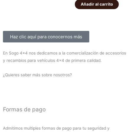
56,00€.
49,00€.
K160
suspensión
Añadir al carrito
1.450,00€
1.300,00
delanteros
EFS
cantidad
+40mm
ELITE
HD
Sobre nosotros
Haz clic aquí para conocernos más
Montero
V60/V80
En Sogo 4×4 nos dedicamos a la comercialización de accesorios
2000-
y recambios para vehículos 4×4 de primera calidad.
2019
(diesel)
¿Quieres saber más sobre nosotros?
cantidad
Formas de pago
Admitimos multiples formas de pago para tu seguridad y