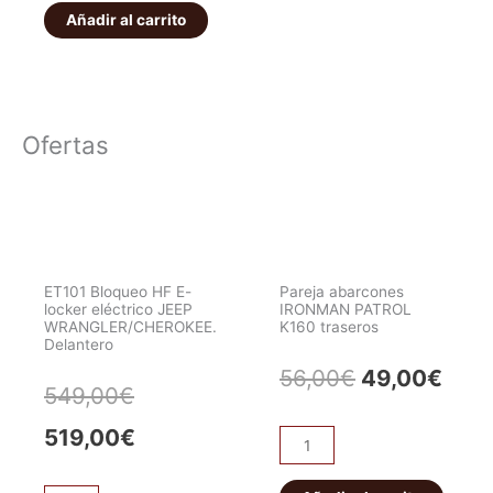
4x4
elevados
Añadir al carrito
337,59€.
286,95€.
para
y
ballestas
reforzados
reforzadas
Ironman
cantidad
4x4
Ofertas
cantidad
ET101 Bloqueo HF E-
Pareja abarcones
locker eléctrico JEEP
IRONMAN PATROL
WRANGLER/CHEROKEE.
K160 traseros
Delantero
El
El
56,00
€
49,00
€
El
El
549,00
€
precio
prec
precio
precio
519,00
€
Pareja
original
actu
abarcones
original
actual