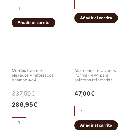
Muelle
Muelle
Delantero
Trasero
Carga
Añadir al carrito
Carga
Añadir al carrito
Media
Media
King
King
Springs
Springs
cantidad
-
35mm
cantidad
Muelles traseros
Abarcones reforzados
elevados y reforzados
Ironman 4×4 para
Ironman 4×4
ballestas reforzadas
El
El
337,59
€
47,00
€
precio
precio
286,95
€
Abarcones
original
actual
reforzados
Muelles
Ironman
Añadir al carrito
era:
es:
traseros