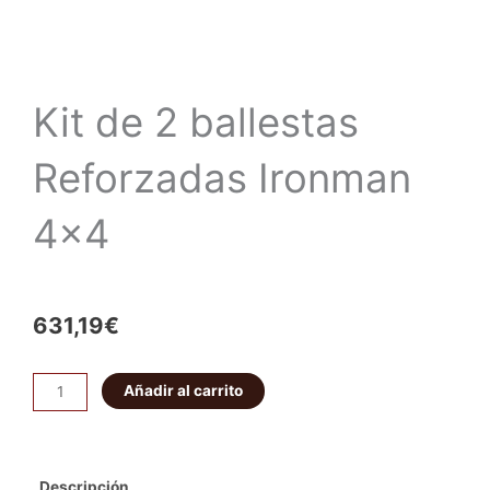
Kit de 2 ballestas
Reforzadas Ironman
4×4
631,19
€
Kit
Añadir al carrito
de
2
ballestas
Descripción