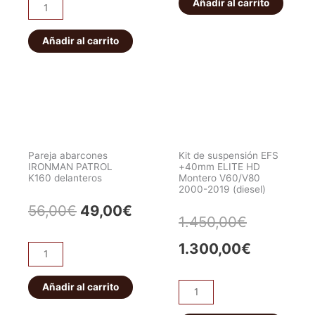
IRONMAN
Añadir al carrito
era:
es:
ET101
era:
es:
PATROL
Bloqueo
56,00€.
49,0
K160
HF
Añadir al carrito
549,00€.
519,00€.
traseros
E-
cantidad
locker
eléctrico
JEEP
WRANGLER/CHEROKEE.
Delantero
Pareja abarcones
Kit de suspensión EFS
cantidad
IRONMAN PATROL
+40mm ELITE HD
K160 delanteros
Montero V60/V80
2000-2019 (diesel)
El
El
56,00
€
49,00
€
El
El
1.450,00
€
precio
precio
precio
precio
1.300,00
€
Pareja
original
actual
abarcones
original
actual
IRONMAN
Añadir al carrito
era:
es:
Kit
era:
es:
PATROL
de