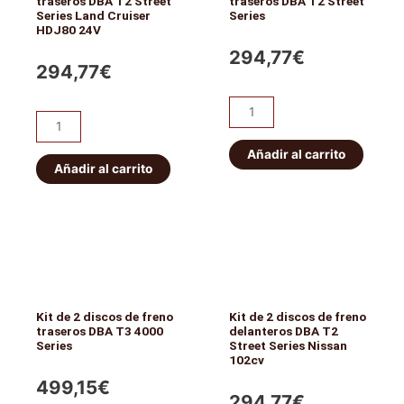
traseros DBA T2 Street
traseros DBA T2 Street
Series Land Cruiser
Series
HDJ80 24V
294,77
€
294,77
€
Kit
Kit
de
de
2
Añadir al carrito
2
Añadir al carrito
discos
discos
de
de
freno
freno
traseros
traseros
DBA
DBA
T2
T2
Street
Kit de 2 discos de freno
Kit de 2 discos de freno
Street
traseros DBA T3 4000
delanteros DBA T2
Series
Series
Street Series Nissan
Series
cantidad
102cv
Land
499,15
€
Cruiser
294,77
€