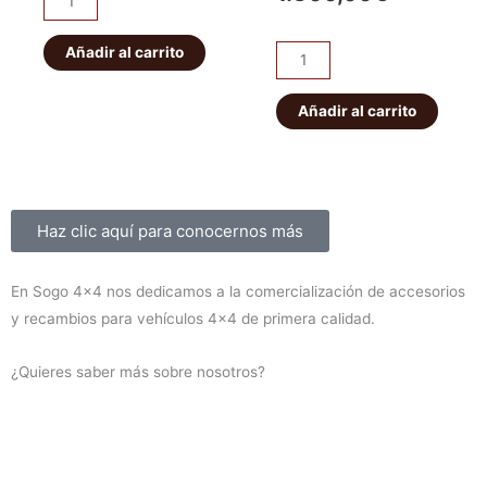
original
actual
abarcones
original
actual
IRONMAN
Añadir al carrito
era:
es:
Kit
era:
es:
PATROL
de
56,00€.
49,00€.
K160
suspensión
Añadir al carrito
1.450,00€
1.300,00
delanteros
EFS
cantidad
+40mm
ELITE
HD
Sobre nosotros
Haz clic aquí para conocernos más
Montero
V60/V80
En Sogo 4×4 nos dedicamos a la comercialización de accesorios
2000-
y recambios para vehículos 4×4 de primera calidad.
2019
(diesel)
¿Quieres saber más sobre nosotros?
cantidad