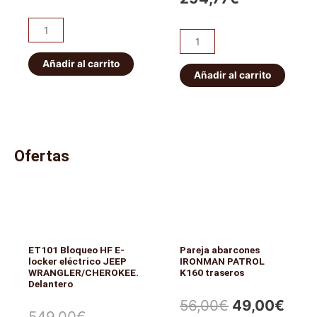
HDJ80
24V
Kit
Kit
cantidad
de
de
2
Añadir al carrito
2
Añadir al carrito
discos
discos
de
de
freno
freno
traseros
delanteros
DBA
Ofertas
DBA
T3
T2
4000
Street
Series
Series
cantidad
Nissan
102cv
ET101 Bloqueo HF E-
Pareja abarcones
locker eléctrico JEEP
IRONMAN PATROL
cantidad
WRANGLER/CHEROKEE.
K160 traseros
Delantero
El
El
56,00
€
49,00
€
El
El
549,00
€