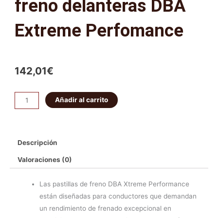
freno delanteras DBA
Extreme Perfomance
142,01
€
Juego
Añadir al carrito
de
pastillas
de
Descripción
freno
delanteras
Valoraciones (0)
DBA
Extreme
Las pastillas de freno DBA Xtreme Performance
Perfomance
están diseñadas para conductores que demandan
cantidad
un rendimiento de frenado excepcional en