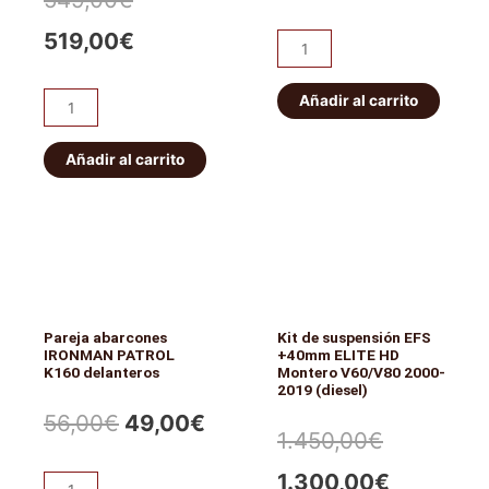
precio
prec
precio
precio
519,00
€
Pareja
original
actu
abarcones
original
actual
IRONMAN
Añadir al carrito
era:
es:
ET101
era:
es:
PATROL
Bloqueo
56,00€.
49,0
K160
HF
Añadir al carrito
549,00€.
519,00€.
traseros
E-
cantidad
locker
eléctrico
JEEP
WRANGLER/CHEROKEE.
Delantero
Pareja abarcones
Kit de suspensión EFS
cantidad
IRONMAN PATROL
+40mm ELITE HD
K160 delanteros
Montero V60/V80 2000-
2019 (diesel)
El
El
56,00
€
49,00
€
El
El
1.450,00
€
precio
precio
precio
precio
1.300,00
€
Pareja