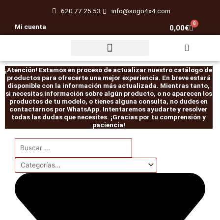
Ir
620 77 25 53
info@sogo4x4.com
al
0
Mi cuenta
Carrito
0,00
€
contenido
Rescate / Desatasco
¡Atención! Estamos en proceso de actualizar nuestro catálogo de
productos para ofrecerte una mejor experiencia. En breve estará
disponible con la información más actualizada. Mientras tanto,
si necesitas información sobre algún producto, o no aparecen los
productos de tu modelo, o tienes alguna consulta, no dudes en
contactarnos por WhatsApp. Intentaremos ayudarte y resolver
todas las dudas que necesites. ¡Gracias por tu comprensión y
paciencia!
Search
...