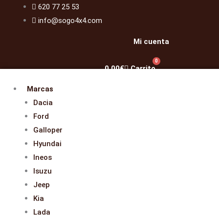
Ir
620 77 25 53
al
info@sogo4x4.com
contenido
Mi cuenta
0
0,00
€
Carrito
Marcas
Dacia
Ford
Galloper
Hyundai
Ineos
Isuzu
Jeep
Kia
Lada