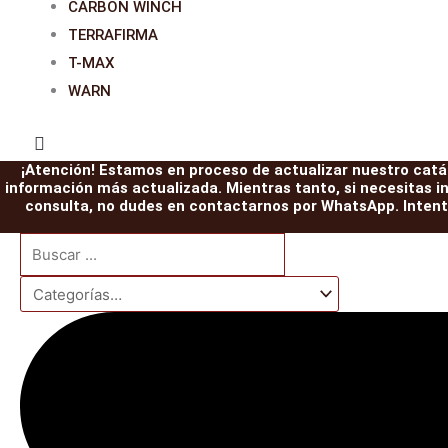
CARBON WINCH
TERRAFIRMA
T-MAX
WARN
¡Atención! Estamos en proceso de actualizar nuestro catál
información más actualizada. Mientras tanto, si necesitas i
consulta, no dudes en contactarnos por WhatsApp. Intent
Search
INTERCOOLER
Aletin
ET101
INTERCOOLE
Pareja
El
El
E
...
NISSAN
universal
Bloqueo
NISSAN
abarcones
precio
precio
p
GR
4.5cm
HF
GR
IRONMAN
Y61
cantidad
E-
Y61
PATROL
original
actual
o
ZD30
locker
ZD30
K160
era:
es:
e
cantidad
eléctrico
cantidad
traseros
JEEP
cantidad
549,00€.
519,00€.
5
WRANGLER/CHEROKEE.