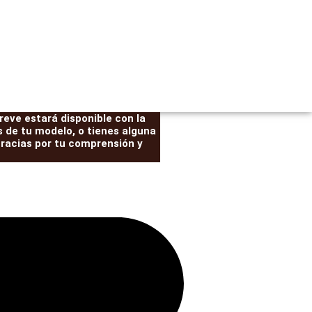
eve estará disponible con la
 de tu modelo, o tienes alguna
Gracias por tu comprensión y
Liberadores
Kit
El
El
AVM
de
io
precio
precio
457
suspensión
cantidad
EFS
al
original
actual
+40mm
era:
es:
ELITE
HD
0€.
1.450,00€.
1.300,00€
Montero