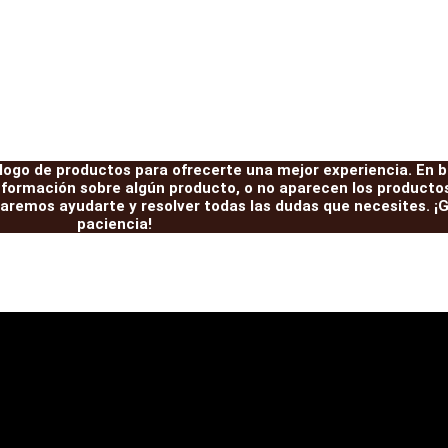
ogo de productos para ofrecerte una mejor experiencia. En br
nformación sobre algún producto, o no aparecen los productos
aremos ayudarte y resolver todas las dudas que necesites. ¡
paciencia!
R
Liberadores
Pareja
l
El
El
El
AVM
abarcones
recio
precio
precio
prec
461
IRONMAN
cantidad
PATROL
riginal
actual
original
actu
K160
ra:
es:
era:
es:
delanteros
cantidad
6,00€.
49,00€.
56,00€.
49,0