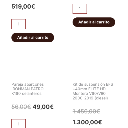
precio
prec
precio
precio
519,00
€
Pareja
original
actu
abarcones
original
actual
IRONMAN
Añadir al carrito
era:
es:
ET101
era:
es:
PATROL
Bloqueo
56,00€.
49,0
K160
HF
Añadir al carrito
549,00€.
519,00€.
traseros
E-
cantidad
locker
eléctrico
JEEP
WRANGLER/CHEROKEE.
Delantero
Pareja abarcones
Kit de suspensión EFS
cantidad
IRONMAN PATROL
+40mm ELITE HD
K160 delanteros
Montero V60/V80
2000-2019 (diesel)
El
El
56,00
€
49,00
€
El
El
1.450,00
€
precio
precio
precio
precio
1.300,00
€
Pareja