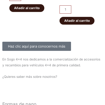
original
actual
abarcones
original
actual
IRONMAN
Añadir al carrito
era:
es:
Kit
era:
es:
PATROL
de
56,00€.
49,00€.
K160
suspensión
Añadir al carrito
1.450,00€
1.300,00
delanteros
EFS
cantidad
+40mm
ELITE
HD
Sobre nosotros
Haz clic aquí para conocernos más
Montero
V60/V80
En Sogo 4×4 nos dedicamos a la comercialización de accesorios
2000-
y recambios para vehículos 4×4 de primera calidad.
2019
(diesel)
¿Quieres saber más sobre nosotros?
cantidad
Formas de pago