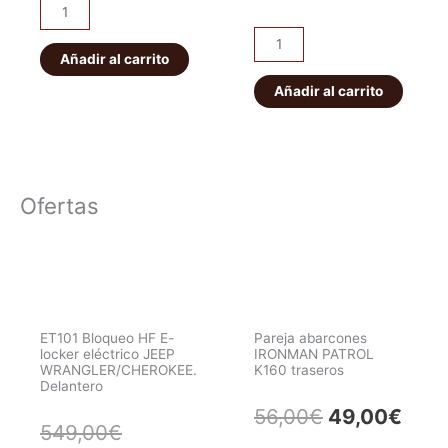
Aletines
Anchos
Kit
Land
Añadir al carrito
completo
Cruiser
de
Añadir al carrito
Serie
Aletines
70
para
cantidad
Jeep
Cherokee
Ofertas
XJ
5
puertas
(12,5
cm)
Bushwacker
ET101 Bloqueo HF E-
Pareja abarcones
locker eléctrico JEEP
IRONMAN PATROL
cantidad
WRANGLER/CHEROKEE.
K160 traseros
Delantero
El
El
56,00
€
49,00
€
El
El
549,00
€