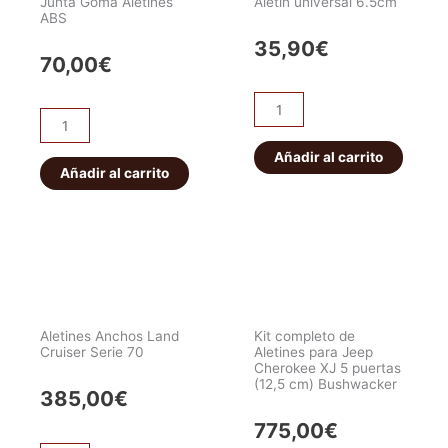
Junta Goma Aletines
Aletin universal 6.5cm
ABS
35,90
€
70,00
€
Aletin
Junta
universal
Goma
6.5cm
Añadir al carrito
Aletines
Añadir al carrito
cantidad
ABS
cantidad
Aletines Anchos Land
Kit completo de
Cruiser Serie 70
Aletines para Jeep
Cherokee XJ 5 puertas
(12,5 cm) Bushwacker
385,00
€
775,00
€