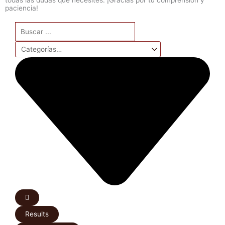
paciencia!
Search
...
Results