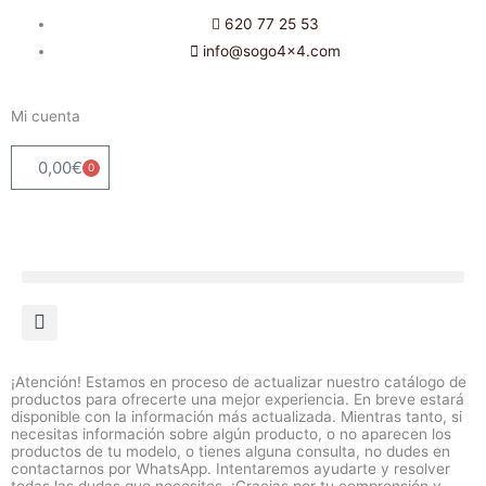
Ir
620 77 25 53
al
info@sogo4x4.com
contenido
Mi cuenta
0,00
€
0
Carrito
¡Atención! Estamos en proceso de actualizar nuestro catálogo de
productos para ofrecerte una mejor experiencia. En breve estará
disponible con la información más actualizada. Mientras tanto, si
necesitas información sobre algún producto, o no aparecen los
productos de tu modelo, o tienes alguna consulta, no dudes en
contactarnos por WhatsApp. Intentaremos ayudarte y resolver
todas las dudas que necesites. ¡Gracias por tu comprensión y