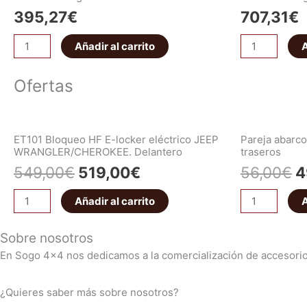
395,27
€
707,31
€
Añadir al carrito
A
Ofertas
ET101 Bloqueo HF E-locker eléctrico JEEP
Pareja abar
WRANGLER/CHEROKEE. Delantero
traseros
549,00
€
519,00
€
56,00
€
4
Añadir al carrito
A
Sobre nosotros
En Sogo 4×4 nos dedicamos a la comercialización de accesorio
¿Quieres saber más sobre nosotros?