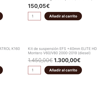
150,05
€
Añadir al carrito
PATROL K160
Kit de suspensión EFS +40mm ELITE HD
Montero V60/V80 2000-2019 (diesel)
1.450,00
€
1.300,00
€
Añadir al carrito