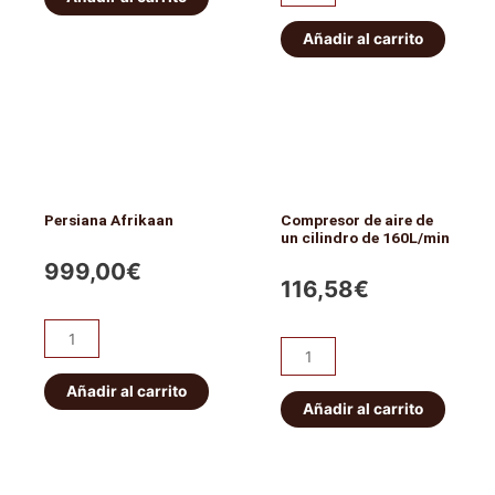
era:
es:
Bicylindrico
cantidad
de
Añadir al carrito
169,40€.
140,00€.
300L/MIN
AFRIKAAN
cantidad
Persiana Afrikaan
Compresor de aire de
un cilindro de 160L/min
999,00
€
116,58
€
Persiana
Compresor
Afrikaan
de
cantidad
Añadir al carrito
aire
Añadir al carrito
de
un
cilindro