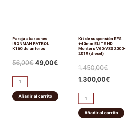
cantidad
locker
eléctrico
JEEP
WRANGLER/CHEROKEE.
Delantero
Pareja abarcones
Kit de suspensión EFS
cantidad
IRONMAN PATROL
+40mm ELITE HD
K160 delanteros
Montero V60/V80 2000-
2019 (diesel)
El
El
56,00
€
49,00
€
El
El
1.450,00
€
precio
precio
precio
precio
1.300,00
€
Pareja
original
actual
abarcones
original
actual
IRONMAN
Añadir al carrito
era:
es:
Kit
era:
es:
PATROL
de
56,00€.
49,00€.
K160
suspensión
Añadir al carrito
1.450,00€
1.300,00
delanteros
EFS
cantidad
+40mm
ELITE