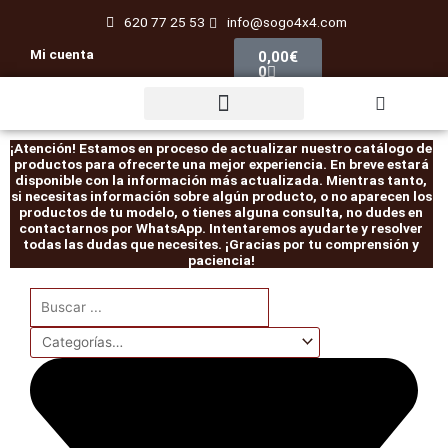
Ir
620 77 25 53
info@sogo4x4.com
al
Carrito
Mi cuenta
0,00
€
contenido
0
Rescate / Desatasco
¡Atención! Estamos en proceso de actualizar nuestro catálogo de
productos para ofrecerte una mejor experiencia. En breve estará
disponible con la información más actualizada. Mientras tanto,
si necesitas información sobre algún producto, o no aparecen los
productos de tu modelo, o tienes alguna consulta, no dudes en
contactarnos por WhatsApp. Intentaremos ayudarte y resolver
todas las dudas que necesites. ¡Gracias por tu comprensión y
paciencia!
Search
...