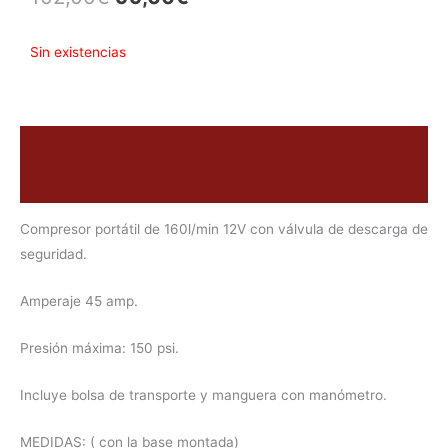
precio
precio
Sin existencias
original
actual
era:
es:
102,00€.
99,00€.
Descripción
Valoraciones (0)
Compresor portátil de 160l/min 12V con válvula de descarga de
seguridad.
Amperaje 45 amp.
Presión máxima: 150 psi.
Incluye bolsa de transporte y manguera con manómetro.
MEDIDAS: ( con la base montada)