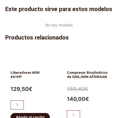
Este producto sirve para estos modelos
No hay modelos
Productos relacionados
Liberadores AVM
Compresor Bicylindrico
461HP
de 300L/MIN AFRIKAAN
El
El
129,50
€
169,40
€
precio
precio
140,00
€
Liberadores
original
actual
AVM
Compresor
461HP
Añadir al carrito