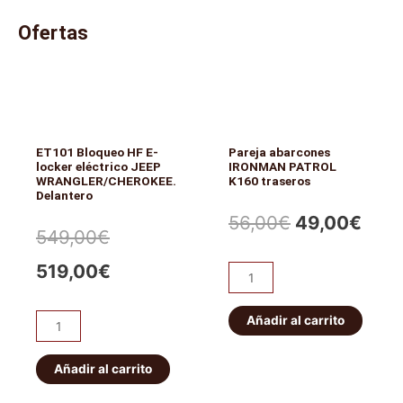
de
Ofertas
160L/min
cantidad
ET101 Bloqueo HF E-
Pareja abarcones
locker eléctrico JEEP
IRONMAN PATROL
WRANGLER/CHEROKEE.
K160 traseros
Delantero
El
El
56,00
€
49,00
€
El
El
549,00
€
precio
prec
precio
precio
519,00
€
Pareja
original
actu
abarcones
original
actual
IRONMAN
Añadir al carrito
era:
es:
ET101
era:
es:
PATROL
Bloqueo
56,00€.
49,0
K160
HF
Añadir al carrito
549,00€.
519,00€.
traseros
E-