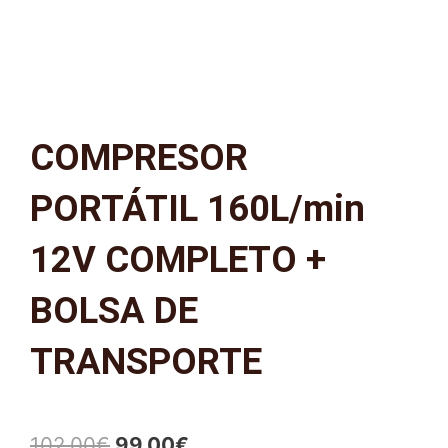
COMPRESOR
PORTÁTIL 160L/min
12V COMPLETO +
BOLSA DE
TRANSPORTE
El
El
102,00
€
99,00
€