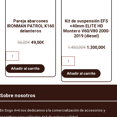
Pareja abarcones
Kit de suspensión EFS
IRONMAN PATROL K160
+40mm ELITE HD
delanteros
Montero V60/V80 2000-
2019 (diesel)
56,00
€
49,00
€
1.450,00
€
1.300,00
€
Añadir al carrito
Añadir al carrito
Sobre nosotros
En Sogo 4×4 nos dedicamos a la comercialización de accesorios y
recambios para vehículos 4×4 de primera calidad.