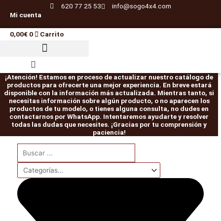
Ir
620 77 25 53
info@sogo4x4.com
Mi cuenta
al
contenido
0,00
€
0
Carrito
¡Atención! Estamos en proceso de actualizar nuestro catálogo de
productos para ofrecerte una mejor experiencia. En breve estará
disponible con la información más actualizada. Mientras tanto, si
necesitas información sobre algún producto, o no aparecen los
productos de tu modelo, o tienes alguna consulta, no dudes en
contactarnos por WhatsApp. Intentaremos ayudarte y resolver
todas las dudas que necesites. ¡Gracias por tu comprensión y
paciencia!
Llanta
Llanta
ET101
Pareja
Centradores
Search
Llanta
Llanta
Pareja
Kit
El
El
El
El
El
El
El
El
El
El
El
El
metal
metal
Bloqueo
abarcones
de
...
metal
metal
abarcones
de
precio
precio
precio
precio
precio
precio
precio
precio
precio
precio
precio
preci
OFF-
OFF-
HF
IRONMAN
llanta
OFF-
OFF-
IRONMAN
suspensión
original
original
actual
actual
original
original
original
original
actual
actual
actual
actua
ROAD
ROAD
E-
PATROL
de
ROAD
ROAD
PATROL
EFS
era:
era:
es:
es:
era:
era:
era:
era:
es:
es:
es:
es:
Daytona
Daytona
locker
K160
110mm
Daytona
Daytona
K160
+40mm
549,00€.
56,00€.
49,00€.
519,00€.
1.450,00€.
68,99€.
68,99€.
56,00€.
59,01€.
59,01€.
49,00€.
1.300,
negra
negra
eléctrico
delanteros
a
negra
negra
traseros
ELITE
7x16
6x15
JEEP
cantidad
93.1mm
7x15
7x15
cantidad
HD