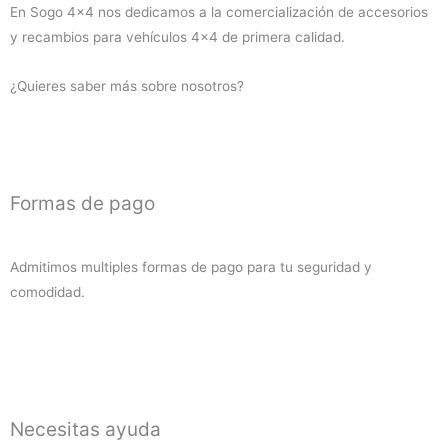
En Sogo 4×4 nos dedicamos a la comercialización de accesorios
2000-
y recambios para vehículos 4×4 de primera calidad.
2019
(diesel)
¿Quieres saber más sobre nosotros?
cantidad
Formas de pago
Admitimos multiples formas de pago para tu seguridad y
comodidad.
Necesitas ayuda