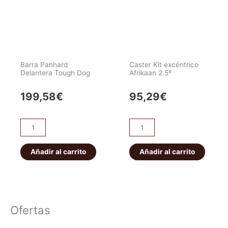
cantidad
JEEP
WJ
4.0
cantidad
Barra Panhard
Caster Kit excéntrico
Delantera Tough Dog
Afrikaan 2.5º
199,58
€
95,29
€
Barra
Caster
Panhard
Kit
Delantera
excéntrico
Añadir al carrito
Añadir al carrito
Tough
Afrikaan
Dog
2.5º
cantidad
cantidad
Ofertas