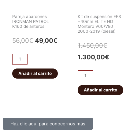
WRANGLER/CHEROKEE.
Delantero
Pareja abarcones
Kit de suspensión EFS
cantidad
IRONMAN PATROL
+40mm ELITE HD
K160 delanteros
Montero V60/V80
2000-2019 (diesel)
El
El
56,00
€
49,00
€
El
El
1.450,00
€
precio
precio
precio
precio
1.300,00
€
Pareja
original
actual
abarcones
original
actual
IRONMAN
Añadir al carrito
era:
es:
Kit
era:
es:
PATROL
de
56,00€.
49,00€.
K160
suspensión
Añadir al carrito
1.450,00€
1.300,00
delanteros
EFS
cantidad
+40mm
ELITE
HD
Sobre nosotros
Haz clic aquí para conocernos más
Montero
V60/V80