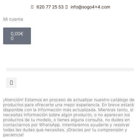
Ir
620 77 25 53
info@sogo4x4.com
al
contenido
Mi cuenta
Carrito
0,00
€
0
¡Atención! Estamos en proceso de actualizar nuestro catálogo de
productos para ofrecerte una mejor experiencia. En breve estará
disponible con la información más actualizada. Mientras tanto, si
necesitas información sobre algún producto, o no aparecen los
productos de tu modelo, o tienes alguna consulta, no dudes en
contactarnos por WhatsApp. Intentaremos ayudarte y resolver
todas las dudas que necesites. ¡Gracias por tu comprensión y
paciencia!