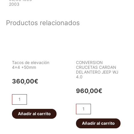
2003
Productos relacionados
Tacos de elevación
CONVERSION
4×4 +50mm
CRUCETAS CARDAN
DELANTERO JEEP WJ
4.0
360,00
€
960,00
€
Tacos
de
CONVERSION
elevación
Añadir al carrito
CRUCETAS
4x4
CARDAN
Añadir al carrito
+50mm
DELANTERO