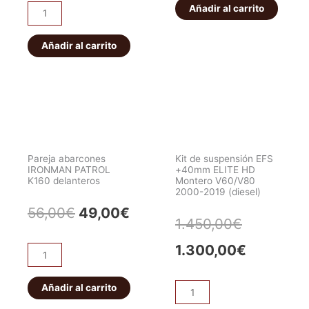
IRONMAN
Añadir al carrito
era:
es:
ET101
era:
es:
PATROL
Bloqueo
56,00€.
49,0
K160
HF
Añadir al carrito
549,00€.
519,00€.
traseros
E-
cantidad
locker
eléctrico
JEEP
WRANGLER/CHEROKEE.
Delantero
Pareja abarcones
Kit de suspensión EFS
cantidad
IRONMAN PATROL
+40mm ELITE HD
K160 delanteros
Montero V60/V80
2000-2019 (diesel)
El
El
56,00
€
49,00
€
El
El
1.450,00
€
precio
precio
precio
precio
1.300,00
€
Pareja
original
actual
abarcones
original
actual
IRONMAN
Añadir al carrito
era:
es:
Kit
era:
es:
PATROL
de