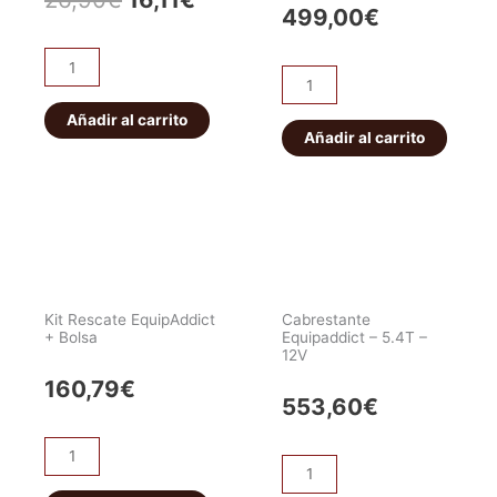
499,00
€
precio
precio
Polea
original
actual
Carbon
Reenvío
Winch
8T.
Añadir al carrito
era:
es:
ZTI
Añadir al carrito
cantidad
de
26,90€.
16,11€.
13500
lbs
cantidad
Kit Rescate EquipAddict
Cabrestante
+ Bolsa
Equipaddict – 5.4T –
12V
160,79
€
553,60
€
Kit
Cabrestante
Rescate
Equipaddict