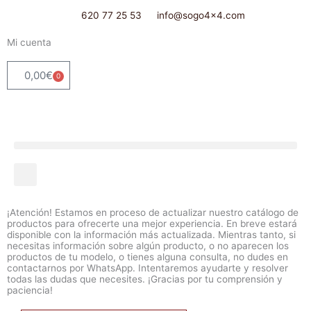
Ir
620 77 25 53
info@sogo4x4.com
al
contenido
Mi cuenta
0,00
€
0
Carrito
¡Atención! Estamos en proceso de actualizar nuestro catálogo de
productos para ofrecerte una mejor experiencia. En breve estará
disponible con la información más actualizada. Mientras tanto, si
necesitas información sobre algún producto, o no aparecen los
productos de tu modelo, o tienes alguna consulta, no dudes en
contactarnos por WhatsApp. Intentaremos ayudarte y resolver
todas las dudas que necesites. ¡Gracias por tu comprensión y
paciencia!