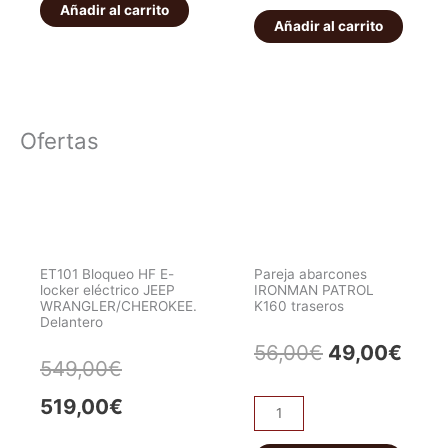
EquipAddict
Añadir al carrito
-
Añadir al carrito
+
5.4T
Bolsa
-
cantidad
12V
cantidad
Ofertas
ET101 Bloqueo HF E-
Pareja abarcones
locker eléctrico JEEP
IRONMAN PATROL
WRANGLER/CHEROKEE.
K160 traseros
Delantero
El
El
56,00
€
49,00
€
El
El
549,00
€
precio
prec
precio
precio
519,00
€
Pareja
original
actu
abarcones
original
actual