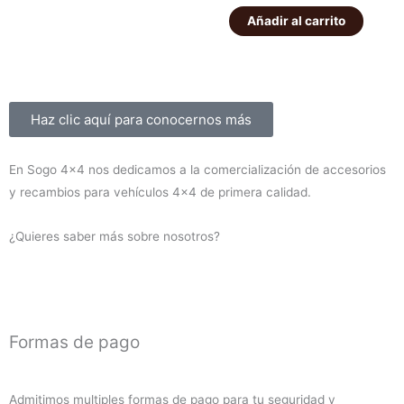
56,00€.
49,00€.
K160
suspensión
Añadir al carrito
1.450,00€
1.300,00
delanteros
EFS
cantidad
+40mm
ELITE
HD
Sobre nosotros
Haz clic aquí para conocernos más
Montero
V60/V80
En Sogo 4×4 nos dedicamos a la comercialización de accesorios
2000-
y recambios para vehículos 4×4 de primera calidad.
2019
(diesel)
¿Quieres saber más sobre nosotros?
cantidad
Formas de pago
Admitimos multiples formas de pago para tu seguridad y