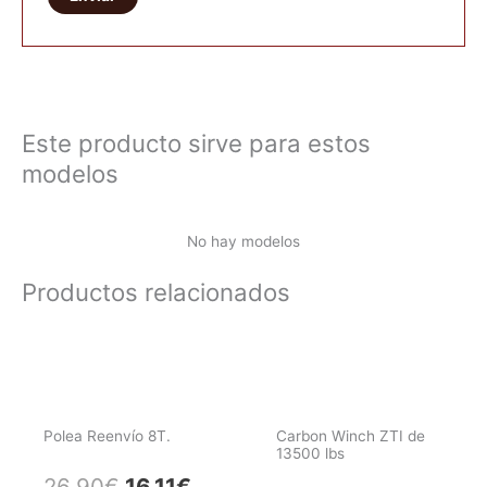
Este producto sirve para estos
modelos
No hay modelos
Productos relacionados
Polea Reenvío 8T.
Carbon Winch ZTI de
13500 lbs
El
El
26,90
€
16,11
€