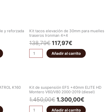
le y reforzada
Kit tacos elevación de 30mm para muelles
traseros Ironman 4×4
138,79
€
117,97
€
Añadir al carrito
PATROL K160
Kit de suspensión EFS +40mm ELITE HD
Montero V60/V80 2000-2019 (diesel)
1.450,00
€
1.300,00
€
Añadir al carrito