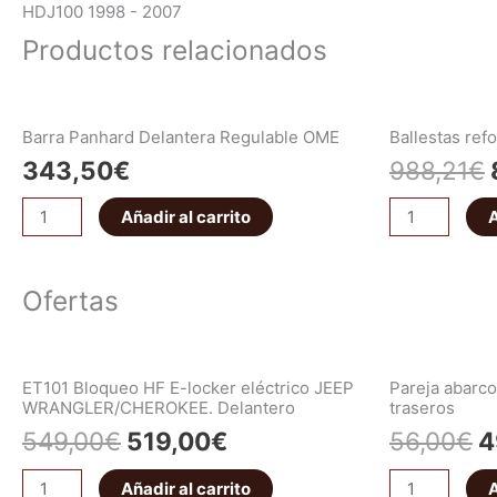
HDJ100 1998 - 2007
Productos relacionados
Barra Panhard Delantera Regulable OME
Ballestas re
343,50
€
988,21
€
Añadir al carrito
A
Ofertas
ET101 Bloqueo HF E-locker eléctrico JEEP
Pareja abar
WRANGLER/CHEROKEE. Delantero
traseros
549,00
€
519,00
€
56,00
€
4
Añadir al carrito
A