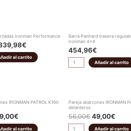
forzadas Ironman Performance
Barra Panhard trasera regulab
Ironman 4×4
839,98
€
454,96
€
ñadir al carrito
Añadir al carrito
cones IRONMAN PATROL K160
Pareja abarcones IRONMAN 
delanteros
9,00
€
56,00
€
49,00
€
ñadir al carrito
Añadir al carrito