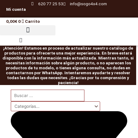
Ir
620 77 25 53
info@sogo4x4.com
Mi cuenta
al
contenido
0,00
€
0
Carrito
¡Atención! Estamos en proceso de actualizar nuestro catálogo de
productos para ofrecerte una mejor experiencia. En breve estará
disponible con la información más actualizada. Mientras tanto, si
necesitas información sobre algún producto, o no aparecen los
productos de tu modelo, o tienes alguna consulta, no dudes en
contactarnos por WhatsApp. Intentaremos ayudarte y resolver
todas las dudas que necesites. ¡Gracias por tu comprensión y
paciencia!
Kit
Ballestas
ET101
Pareja
Barra
Search
Kit
Barra
Pareja
Kit
El
El
El
El
El
El
El
El
El
El
El
El
Completo
Reforzadas
Bloqueo
abarcones
Panhard
...
tacos
Panhard
abarcones
de
precio
precio
precio
precio
precio
precio
precio
precio
precio
precio
preci
pr
de
Ironman
HF
IRONMAN
Delantera
elevación
Trasera
IRONMAN
suspensión
Casquillos
4x4
E-
PATROL
ajustable
de
Tough
PATROL
EFS
original
original
original
actual
actual
actual
original
original
original
actual
actual
ac
RAPTOR
Isuzu
locker
K160
cantidad
20mm
Dog
K160
+40mm
era:
era:
era:
es:
es:
es:
era:
era:
era:
es:
es:
es
4X4
D-
eléctrico
delanteros
para
Ajustable
traseros
ELITE
para
Max
JEEP
cantidad
muelles
cantidad
cantidad
HD
56,00€.
804,77€.
549,00€.
49,00€.
684,06€.
519,00€.
56,00€.
120,27€.
1.450,00€.
49,00€.
102,2
1.