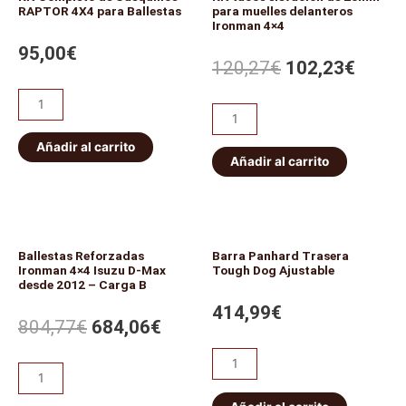
RAPTOR 4X4 para Ballestas
para muelles delanteros
Ironman 4×4
95,00
€
120,27
€
102,23
€
Añadir al carrito
Añadir al carrito
Ballestas Reforzadas
Barra Panhard Trasera
Ironman 4×4 Isuzu D-Max
Tough Dog Ajustable
desde 2012 – Carga B
414,99
€
804,77
€
684,06
€