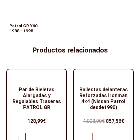
Patrol GR Y60
1988 - 1998
Productos relacionados
Par de Bieletas
Ballestas delanteras
Alargadas y
Reforzadas Ironman
Regulables Traseras
4×4 (Nissan Patrol
PATROL GR
desde1990)
El
El
128,99
€
1.008,90
€
857,56
€
precio
precio
Par
Ballestas
original
actual