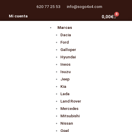
Ir
620 77 25 53
info@sogo4x4.com
al
0
Mi cuenta
Carrito
0,00
€
contenido
Marcas
Dacia
Ford
Galloper
Hyundai
Ineos
Isuzu
Jeep
Kia
Lada
Land Rover
Mercedes
Mitsubishi
Nissan
Opel