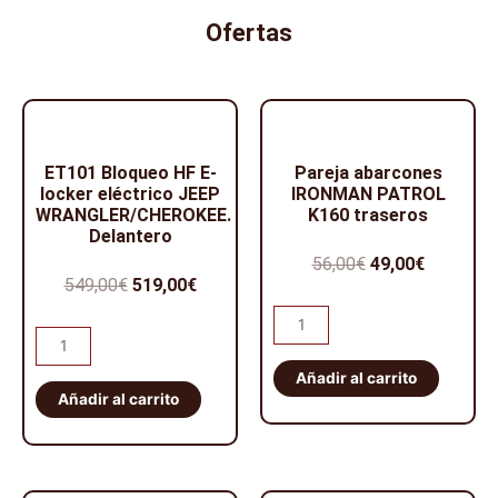
cantidad
Ofertas
ET101 Bloqueo HF E-
Pareja abarcones
locker eléctrico JEEP
IRONMAN PATROL
WRANGLER/CHEROKEE.
K160 traseros
Delantero
El
El
56,00
€
49,00
€
El
El
549,00
€
519,00
€
precio
precio
precio
precio
Pareja
original
actual
ET101
abarcones
original
actual
era:
es:
Bloqueo
IRONMAN
Añadir al carrito
era:
es:
56,00€.
49,00€.
HF
Añadir al carrito
PATROL
549,00€.
519,00€.
E-
K160
locker
traseros
eléctrico
cantidad