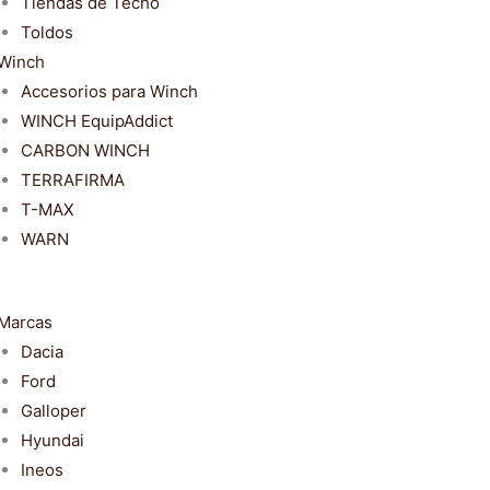
Tiendas de Techo
Toldos
Winch
Accesorios para Winch
WINCH EquipAddict
CARBON WINCH
TERRAFIRMA
T-MAX
WARN
Marcas
Dacia
Ford
Galloper
Hyundai
Ineos