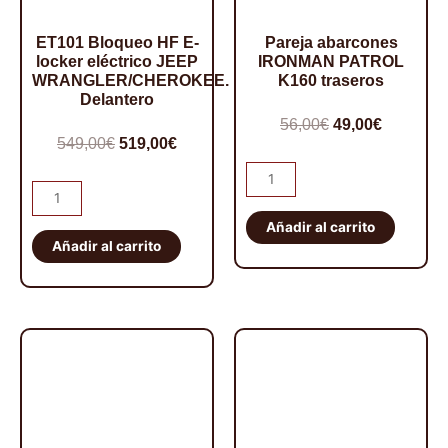
ET101 Bloqueo HF E-
Pareja abarcones
locker eléctrico JEEP
IRONMAN PATROL
WRANGLER/CHEROKEE.
K160 traseros
Delantero
El
El
56,00
€
49,00
€
El
El
549,00
€
519,00
€
precio
precio
precio
precio
Pareja
original
actual
ET101
abarcones
original
actual
era:
es:
Bloqueo
IRONMAN
Añadir al carrito
era:
es:
56,00€.
49,00€.
HF
Añadir al carrito
PATROL
549,00€.
519,00€.
E-
K160
locker
traseros
eléctrico
cantidad
JEEP
WRANGLER/CHEROKEE.
Delantero
cantidad