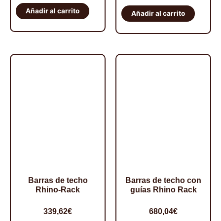
techo
Añadir al carrito
techo
Añadir al carrito
-
Rhino-
Rhino
Rack
Rack
Heavy
cantidad
Duty
cantidad
Barras de techo
Barras de techo con
Rhino-Rack
guías Rhino Rack
339,62
€
680,04
€