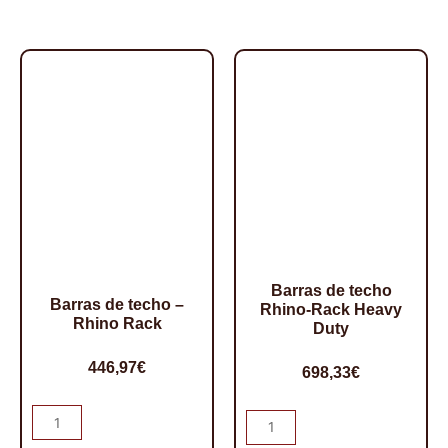
Barras de techo
Barras de techo –
Rhino-Rack Heavy
Rhino Rack
Duty
446,97
€
698,33
€
Barras
Barras
de
de