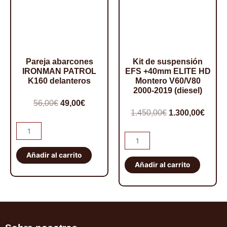
Pareja abarcones
Kit de suspensión
IRONMAN PATROL
EFS +40mm ELITE HD
K160 delanteros
Montero V60/V80
2000-2019 (diesel)
El
El
56,00
€
49,00
€
El
El
1.450,00
€
1.300,00
€
precio
precio
precio
preci
Pareja
original
actual
Kit
abarcones
original
actua
era:
es:
de
IRONMAN
Añadir al carrito
era:
es:
56,00€.
49,00€.
suspensión
Añadir al carrito
PATROL
1.450,00€.
1.300,
EFS
K160
+40mm
delanteros
ELITE
cantidad
HD
Montero