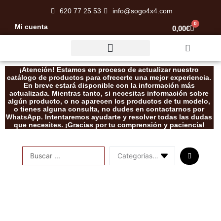
Ir
620 77 25 53
info@sogo4x4.com
al
0
Mi cuenta
Carrito
0,00
€
contenido
Rescate / Desatasco
¡Atención! Estamos en proceso de actualizar nuestro
catálogo de productos para ofrecerte una mejor experiencia.
En breve estará disponible con la información más
actualizada. Mientras tanto, si necesitas información sobre
algún producto, o no aparecen los productos de tu modelo,
o tienes alguna consulta, no dudes en contactarnos por
WhatsApp. Intentaremos ayudarte y resolver todas las dudas
que necesites. ¡Gracias por tu comprensión y paciencia!
Search
...