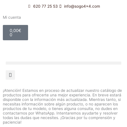
Ir
620 77 25 53
info@sogo4x4.com
al
contenido
Mi cuenta
Carrito
0,00
€
0
¡Atención! Estamos en proceso de actualizar nuestro catálogo de
productos para ofrecerte una mejor experiencia. En breve estará
disponible con la información más actualizada. Mientras tanto, si
necesitas información sobre algún producto, o no aparecen los
productos de tu modelo, o tienes alguna consulta, no dudes en
contactarnos por WhatsApp. Intentaremos ayudarte y resolver
todas las dudas que necesites. ¡Gracias por tu comprensión y
paciencia!