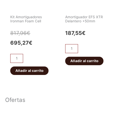
Kit Amortiguadores
Amortiguador EFS XTR
Ironman Foam Cell
Delantero +50mm
El
El
817,96
€
187,55
€
precio
precio
695,27
€
Amortiguador
original
actual
EFS
Kit
XTR
Añadir al carrito
era:
es:
Amortiguadores
Delantero
Ironman
Añadir al carrito
817,96€.
695,27€.
+50mm
Foam
cantidad
Cell
cantidad
Ofertas