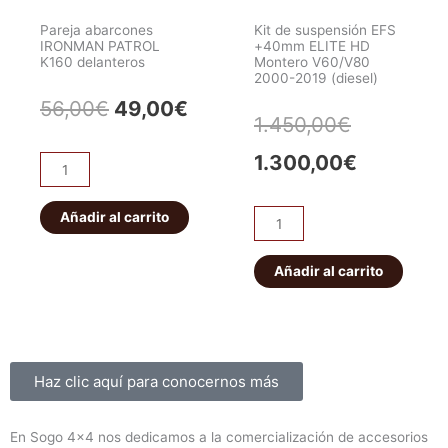
Delantero
Pareja abarcones
Kit de suspensión EFS
cantidad
IRONMAN PATROL
+40mm ELITE HD
K160 delanteros
Montero V60/V80
2000-2019 (diesel)
El
El
56,00
€
49,00
€
El
El
1.450,00
€
precio
precio
precio
precio
1.300,00
€
Pareja
original
actual
abarcones
original
actual
IRONMAN
Añadir al carrito
era:
es:
Kit
era:
es:
PATROL
de
56,00€.
49,00€.
K160
suspensión
Añadir al carrito
1.450,00€
1.300,00
delanteros
EFS
cantidad
+40mm
ELITE
HD
Sobre nosotros
Haz clic aquí para conocernos más
Montero
V60/V80
En Sogo 4×4 nos dedicamos a la comercialización de accesorios
2000-