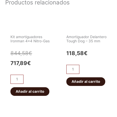
Productos relacionados
Kit amortiguadores
Amortiguador Delantero
Ironman 4×4 Nitro-Gas
Tough Dog – 35 mm
El
El
844,58
€
118,58
€
precio
precio
717,89
€
Amortiguador
actual
original
Delantero
Kit
Tough
Añadir al carrito
es:
era:
amortiguadores
Dog
Ironman
Añadir al carrito
717,89€.
844,58€.
-
4x4
35
Nitro-
mm
Gas
cantidad
cantidad