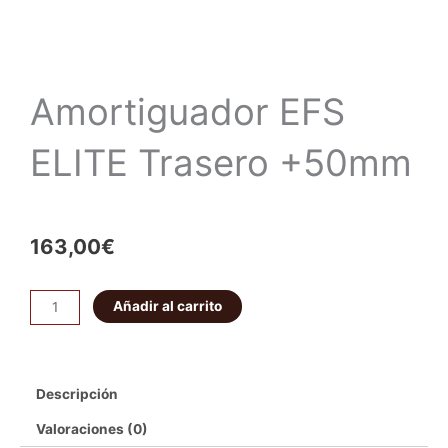
Amortiguador EFS
ELITE Trasero +50mm
163,00
€
Amortiguador
Añadir al carrito
EFS
ELITE
Trasero
Descripción
+50mm
cantidad
Valoraciones (0)