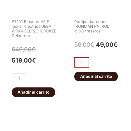
ET101 Bloqueo HF E-
Pareja abarcones
locker eléctrico JEEP
IRONMAN PATROL
WRANGLER/CHEROKEE.
K160 traseros
Delantero
El
El
56,00
€
49,00
€
El
El
549,00
€
precio
prec
precio
precio
519,00
€
Pareja
original
actu
abarcones
original
actual
IRONMAN
Añadir al carrito
era:
es:
ET101
era:
es:
PATROL
Bloqueo
56,00€.
49,0
K160
HF
Añadir al carrito
549,00€.
519,00€.
traseros
E-
cantidad
locker
eléctrico
JEEP
WRANGLER/CHEROKEE.