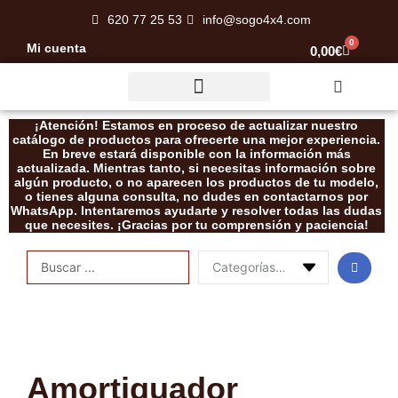
Ir
620 77 25 53
info@sogo4x4.com
al
0
Mi cuenta
Carrito
0,00
€
contenido
Rescate / Desatasco
¡Atención! Estamos en proceso de actualizar nuestro
catálogo de productos para ofrecerte una mejor experiencia.
En breve estará disponible con la información más
actualizada. Mientras tanto, si necesitas información sobre
algún producto, o no aparecen los productos de tu modelo,
o tienes alguna consulta, no dudes en contactarnos por
WhatsApp. Intentaremos ayudarte y resolver todas las dudas
que necesites. ¡Gracias por tu comprensión y paciencia!
Search
...
Amortiguador