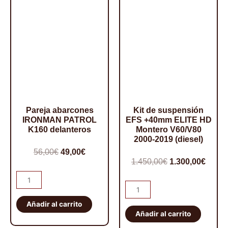
WRANGLER/CHEROKEE.
Delantero
cantidad
Pareja abarcones
Kit de suspensión
IRONMAN PATROL
EFS +40mm ELITE HD
K160 delanteros
Montero V60/V80
2000-2019 (diesel)
El
El
56,00
€
49,00
€
El
El
1.450,00
€
1.300,00
€
precio
precio
precio
preci
Pareja
original
actual
Kit
abarcones
original
actua
era:
es:
de
IRONMAN
Añadir al carrito
era:
es:
56,00€.
49,00€.
suspensión
Añadir al carrito
PATROL
1.450,00€.
1.300,
EFS
K160