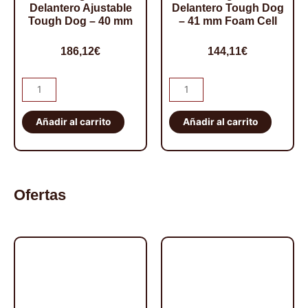
Delantero Ajustable
Delantero Tough Dog
Tough Dog – 40 mm
– 41 mm Foam Cell
186,12
€
144,11
€
Amortiguador
Amortiguador
Delantero
Delantero
Ajustable
Tough
Añadir al carrito
Añadir al carrito
Tough
Dog
Dog
-
-
41
40
mm
Ofertas
mm
Foam
cantidad
Cell
cantidad