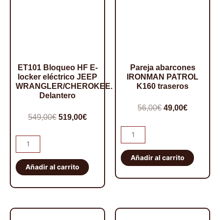
ET101 Bloqueo HF E-
Pareja abarcones
locker eléctrico JEEP
IRONMAN PATROL
WRANGLER/CHEROKEE.
K160 traseros
Delantero
El
El
56,00
€
49,00
€
El
El
549,00
€
519,00
€
precio
precio
precio
precio
Pareja
original
actual
ET101
abarcones
original
actual
era:
es:
Bloqueo
IRONMAN
Añadir al carrito
era:
es:
56,00€.
49,00€.
HF
Añadir al carrito
PATROL
549,00€.
519,00€.
E-
K160
locker
traseros
eléctrico
cantidad
JEEP