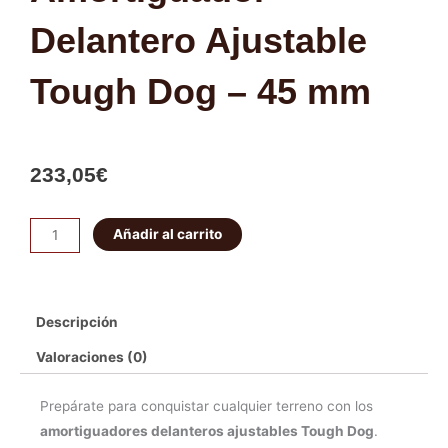
Delantero Ajustable
Tough Dog – 45 mm
233,05
€
Amortiguador
Añadir al carrito
Delantero
Ajustable
Tough
Descripción
Dog
-
Valoraciones (0)
45
mm
Prepárate para conquistar cualquier terreno con los
cantidad
amortiguadores delanteros ajustables Tough Dog
.