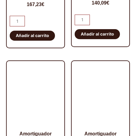
140,09
€
167,23
€
Amortiguador
Amortiguador
Trasero
Trasero
Tough
Añadir al carrito
Ajustable
Añadir al carrito
Dog
Tough
-
Dog
35
-
mm
40
cantidad
mm
cantidad
Amortiguador
Amortiguador