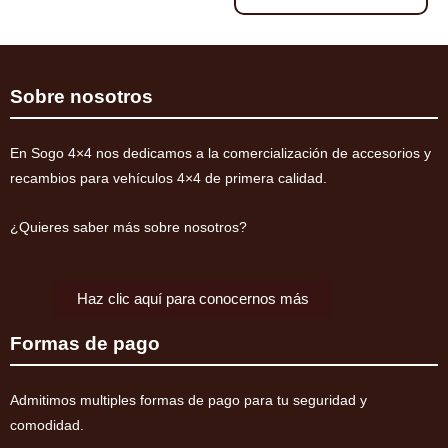
+40mm
delanteros
ELITE
cantidad
HD
Montero
Sobre nosotros
V60/V80
2000-
En Sogo 4×4 nos dedicamos a la comercialización de accesorios y
2019
recambios para vehículos 4×4 de primera calidad.
(diesel)
cantidad
¿Quieres saber más sobre nosotros?
Haz clic aquí para conocernos más
Formas de pago
Admitimos multiples formas de pago para tu seguridad y
comodidad.