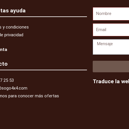
itas ayuda
Nombre
Email
 y condiciones
de privacidad
Mensaje
enta
cto
7 25 53
Traduce la we
@sogo4x4.com
enos para conocer más ofertas