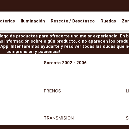
aterias
Iluminación
Rescate / Desatasco
Ruedas
Zo
ogo de productos para ofrecerte una mejor experiencia. En br
as información sobre algún producto, o no aparecen los produ
pp. Intentaremos ayudarte y resolver todas las dudas que ne
comprensión y paciencia!
Sorento 2002 - 2006
FRENOS
L
TRANSMISION
S