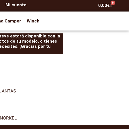
0
Mi cuenta
Carrito
0,00
€
na Camper
Winch
eve estará disponible con la
ctos de tu modelo, o tienes
cesites. ¡Gracias por tu
LANTAS
NORKEL