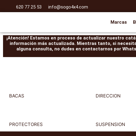
Ir
620 77 25 53
info@sogo4x4.com
al
contenido
Marcas
B
¡Atención! Estamos en proceso de actualizar nuestro catál
información más actualizada. Mientras tanto, si necesit
alguna consulta, no dudes en contactarnos por WhatsA
BACAS
DIRECCION
PROTECTORES
SUSPENSION