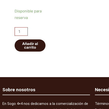
Neumáticos
Disponible para
4X4
reserva
cantidad
Añadir al
carrito
Sobre nosotros
Neces
En Sogo 4×4 nos dedicamos a la comercialización de
Términos