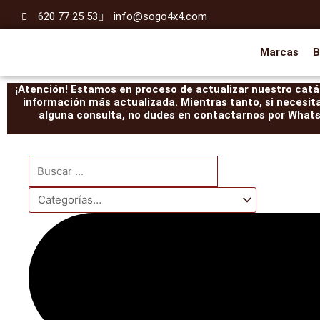
Ir
620 77 25 53
info@sogo4x4.com
al
contenido
Marcas
B
¡Atención! Estamos en proceso de actualizar nuestro catál
información más actualizada. Mientras tanto, si necesit
alguna consulta, no dudes en contactarnos por WhatsA
Search
...