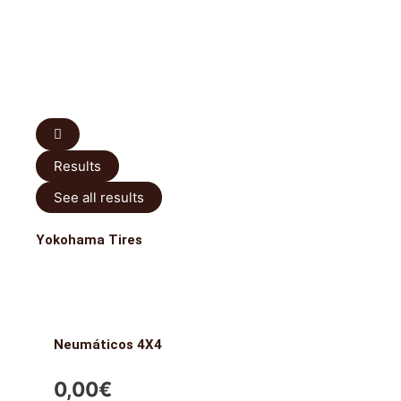
Results
See all results
Yokohama Tires
Neumáticos 4X4
0,00
€