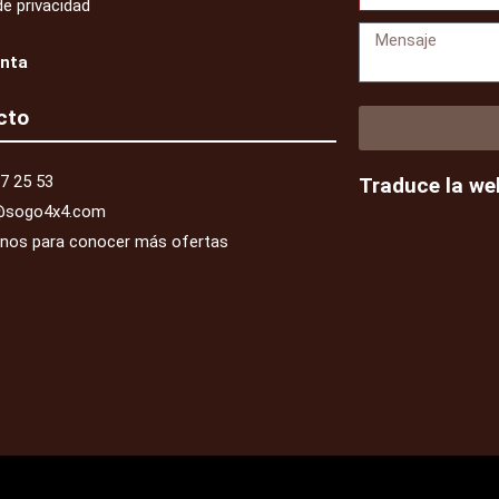
de privacidad
Mensaje
enta
cto
7 25 53
Traduce la we
@sogo4x4.com
enos para conocer más ofertas