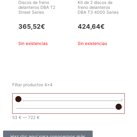
Discos de freno
Kit de 2 discos de
delanteros DBA T2
freno delanteros
Street Series
DBA T3 4000 Series
365,52
€
424,64
€
Sin existencias
Sin existencias
Filtar productos 4x4
53
€
—
722
€
Sobre nosotros
Haz clic aquí para conocernos más