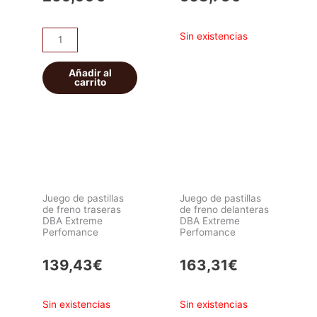
Discos
Sin existencias
de
freno
Añadir al
carrito
delanteros
DBA
T2
Street
Series
cantidad
Juego de pastillas
Juego de pastillas
de freno traseras
de freno delanteras
DBA Extreme
DBA Extreme
Perfomance
Perfomance
139,43
€
163,31
€
Sin existencias
Sin existencias