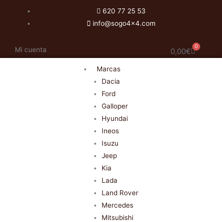
Ir
620 77 25 53
al
info@sogo4x4.com
contenido
0
Mi cuenta
Carrito
0,00
€
Marcas
Dacia
Ford
Galloper
Hyundai
Ineos
Isuzu
Jeep
Kia
Lada
Land Rover
Mercedes
Mitsubishi