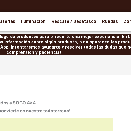
aterias
Iluminación
Rescate / Desatasco
Ruedas
Zo
ogo de productos para ofrecerte una mejor experiencia. En br
as información sobre algún producto, o no aparecen los produ
pp. Intentaremos ayudarte y resolver todas las dudas que ne
comprensión y paciencia!
idos a SOGO 4×4
convierte en nuestro todoterreno!