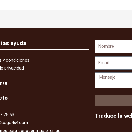
itas ayuda
Nombre
Email
 y condiciones
de privacidad
Mensaje
enta
cto
7 25 53
Traduce la we
@sogo4x4.com
enos para conocer más ofertas