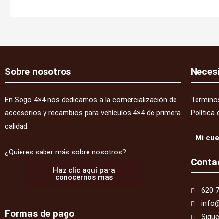
Sobre nosotros
Neces
En Sogo 4×4 nos dedicamos a la comercialización de
Términos
accesorios y recambios para vehículos 4×4 de primera
Política 
calidad.
Mi cu
¿Quieres saber más sobre nosotros?
Conta
Haz clic aquí para
conocernos más
620 7
info
Formas de pago
Sigu