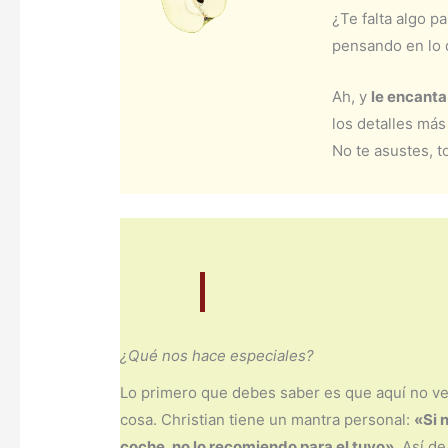
¿Te falta algo p
pensando en lo 
Ah, y
le encanta
los detalles más
No te asustes, t
¿Qué nos hace especiales?
Lo primero que debes saber es que aquí no v
cosa. Christian tiene un mantra personal:
«Si 
coche, no lo recomiendo para el tuyo»
. Así d