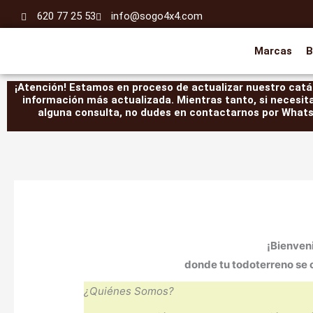
Ir
620 77 25 53
info@sogo4x4.com
al
contenido
Marcas
B
¡Atención! Estamos en proceso de actualizar nuestro catál
información más actualizada. Mientras tanto, si necesit
alguna consulta, no dudes en contactarnos por WhatsA
¡Bienven
donde tu todoterreno se 
¿Quiénes Somos?