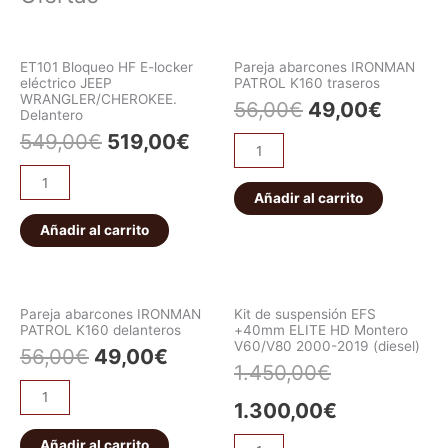
ET101 Bloqueo HF E-locker
Pareja abarcones IRONMAN
eléctrico JEEP
PATROL K160 traseros
WRANGLER/CHEROKEE.
56,00
€
49,00
€
Delantero
549,00
€
519,00
€
Añadir al carrito
Añadir al carrito
Pareja abarcones IRONMAN
Kit de suspensión EFS
PATROL K160 delanteros
+40mm ELITE HD Montero
V60/V80 2000-2019 (diesel)
56,00
€
49,00
€
1.450,00
€
1.300,00
€
Añadir al carrito