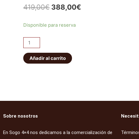
El
El
419,00
€
388,00
€
precio
precio
Amortiguador
Disponible para reserva
original
actual
delantero
0-
era:
es:
2.5"
419,00€.
388,00€.
con
Añadir al carrito
botella
separada
cantidad
Sobre nosotros
Necesit
En Sogo 4×4 nos dedicamos a la comercialización de
Términos