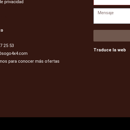
de privacidad
Mensaje
enta
to
7 25 53
Traduce la web
@sogo4x4.com
enos para conocer más ofertas