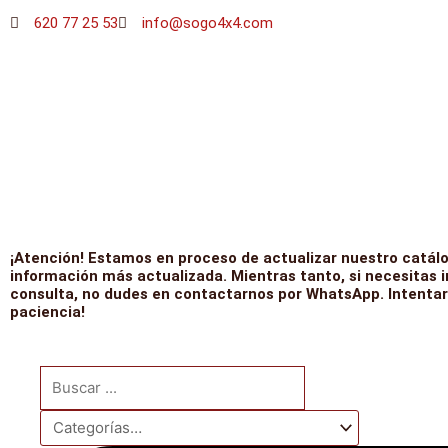
Ir
620 77 25 53
info@sogo4x4.com
al
contenido
¡Atención! Estamos en proceso de actualizar nuestro catálo
información más actualizada. Mientras tanto, si necesitas 
consulta, no dudes en contactarnos por WhatsApp. Intentar
paciencia!
Search
...