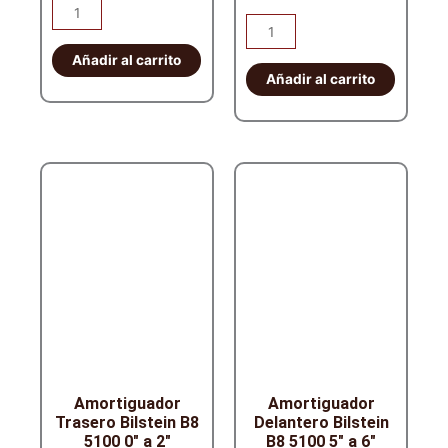
Amortiguador
Amortiguador
Delantero
Delantero
Bilstein
Añadir al carrito
Bilstein
Añadir al carrito
B8
B8
5160
5100
0"
2,5"
a
a
2"
4"
cantidad
Long
Arm
cantidad
Amortiguador
Amortiguador
Trasero Bilstein B8
Delantero Bilstein
5100 0″ a 2″
B8 5100 5″ a 6″