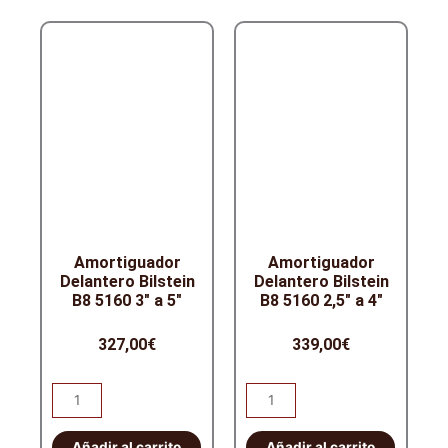
4,5"
3"
a
a
6
5"
cantidad
cantidad
Amortiguador
Amortiguador
Delantero Bilstein
Delantero Bilstein
B8 5160 3″ a 5″
B8 5160 2,5″ a 4″
327,00
€
339,00
€
Amortiguador
Amortiguador
Delantero
Delantero
Bilstein
Bilstein
Añadir al carrito
Añadir al carrito