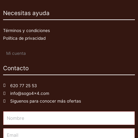
Necesitas ayuda
Términos y condiciones
Política de privacidad
Mi cuenta
Contacto
620 77 25 53
info@sogo4x4.com
Siguenos para conocer más ofertas
Nombre
Email