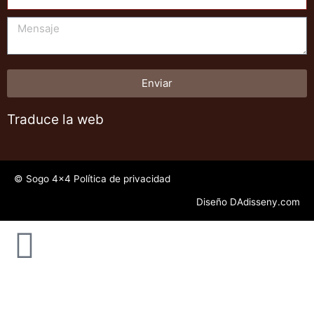
Mensaje
Enviar
Traduce la web
© Sogo 4x4 Política de privacidad
Diseño DAdisseny.com